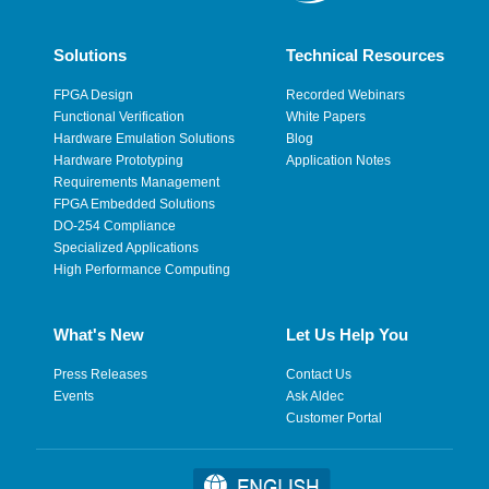
Solutions
Technical Resources
FPGA Design
Recorded Webinars
Functional Verification
White Papers
Hardware Emulation Solutions
Blog
Hardware Prototyping
Application Notes
Requirements Management
FPGA Embedded Solutions
DO-254 Compliance
Specialized Applications
High Performance Computing
What's New
Let Us Help You
Press Releases
Contact Us
Events
Ask Aldec
Customer Portal