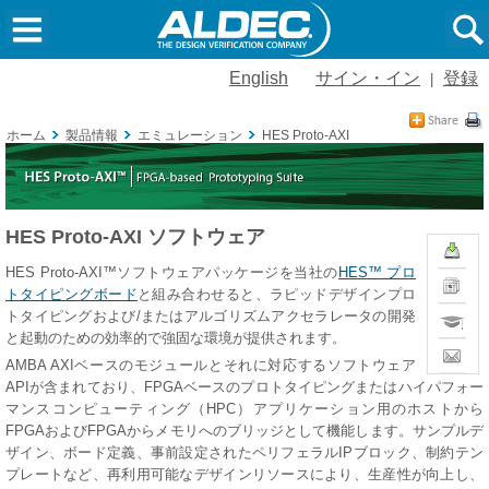
English
サイン・イン
登録
|
ホーム
製品情報
エミュレーション
HES Proto-AXI
HES Proto-AXI ソフトウェア
ダ
ウ
HES Proto-AXI™ソフトウェアパッケージを当社の
HES™ プロ
ン
News
トタイピングボード
と組み合わせると、ラピッドデザインプロ
ロ
ー
Training
トタイピングおよび/またはアルゴリズムアクセラレータの開発
ド
と起動のための効率的で強固な環境が提供されます。
Contact
AMBA AXIベースのモジュールとそれに対応するソフトウェア
Sales
APIが含まれており、FPGAベースのプロトタイピングまたはハイパフォー
マンスコンピューティング（HPC）アプリケーション用のホストから
FPGAおよびFPGAからメモリへのブリッジとして機能します。サンプルデ
ザイン、ボード定義、事前設定されたペリフェラルIPブロック、制約テン
プレートなど、再利用可能なデザインリソースにより、生産性が向上し、