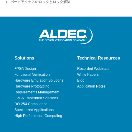
ボードアクセスのロックとロック解除
Solutions
Technical Resources
FPGA Design
Recorded Webinars
Functional Verification
White Papers
Hardware Emulation Solutions
Blog
Hardware Prototyping
Application Notes
Requirements Management
FPGA Embedded Solutions
DO-254 Compliance
Specialized Applications
High Performance Computing