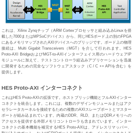
これは、Xilinx Zynqチップ（ARM Cortexプロセッサと組み込みLinuxを搭
載した7000またはMPSoCデバイス）から、同じHESボード上の別のFPGA
にあるメモリマップされたAXIデバイスへのブリッジです。ボード上の物理
接続は、Multi Gigabit Transceivers（MGT）を介して行われます。HES
Proto-AXI BridgeおよびMGT-to-AXIインターフェイス用のハードウェアIP
モジュールに加えて、テストコントローラ組込みアプリケーションを迅速
に開発するための完全なソフトウェアスタック（C / C ++ APIを含む）を
提供します。
HES Proto-AXI インターコネクト
これはHES Proto-AXIの拡張です。ホストブリッジ機能とフルAXIインター
コネクトを統合します。これには、複数のデザインモジュールまたはアク
セラレータカーネルを接続するための複数のAXIスレーブポートとマスター
ポートが組み込まれています。内蔵のDDR、RLD、またはQDRメモリへの
アクセスを提供する外部メモリコントローラも含まれています。インター
コネクトの基本機能を補完するHES Proto-AXIは、アドレスリマッパー、