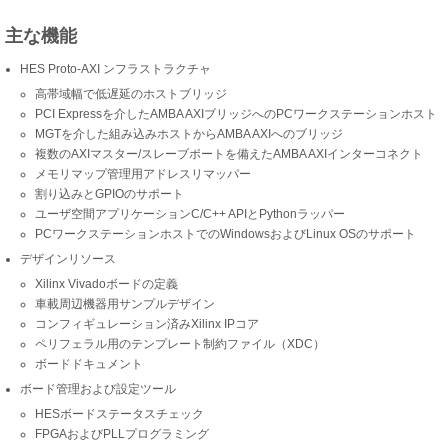
主な機能
HES Proto-AXI ンフラストラクチャ
高帯域幅で低遅延のホストブリッジ
PCI Expressを介したAMBA AXIブリッジへのPCワークステーションホスト
MGTを介した組み込みホストからAMBA AXIへのブリッジ
複数のAXIマスター/スレーブポートを備えたAMBA AXIインターコネクト
メモリマップ管理用アドレスリマッパー
割り込みとGPIOのサポート
ユーザ空間アプリケーションC/C++ APIとPythonラッパー
PCワークステーションホストでのWindowsおよびLinux OSのサポート
デザインリソース
Xilinx Vivadoボードの定義
車載周辺機器用サンプルデザイン
コンフィギュレーション済みXilinx IPコア
ペリフェラル用のテンプレート制約ファイル（XDC）
ボードドキュメント
ボード管理および設定ツール
HESボードステータスチェック
FPGAおよびPLLプログラミング