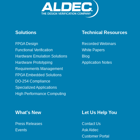
Solutions
Technical Resources
FPGA Design
Recorded Webinars
Functional Verification
White Papers
Hardware Emulation Solutions
Blog
Hardware Prototyping
Application Notes
Requirements Management
FPGA Embedded Solutions
DO-254 Compliance
Specialized Applications
High Performance Computing
What's New
Let Us Help You
Press Releases
Contact Us
Events
Ask Aldec
Customer Portal