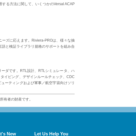
用する方法に関して、いくつかのVersal ACAP
ズに応えます。Riviera-PROは、様々な抽
言語と検証ライブラリ規格のサポートを組み合
ーダです。RTL設計、RTLシミュレータ、ハ
トタイピング、デザインルールチェック、CDC
ンピューティングおよび軍事／航空宇宙向けソリ
れの所有者の財産です。
t's New
Let Us Help You