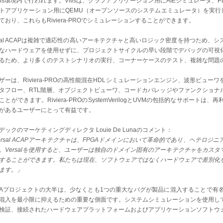
itis環境内で行われます。Vitisは、グラフアプリケーション用にAIEシミュレータ、PL
トアプリケーション用にQEMU（オープンソースのシステムエミュレータ）を実行します
ており、これらもRiviera-PROでシミュレーションすることができます。
rsal ACAPは複雑で適応性の高いアーキテクチャと高いロジック密度を持つため
なハードウェアを使用せずに、プロジェクトサイクルの早い段階でデバッグの可視
るため、より多くのテストシナリオの実行、コーナーケースのテスト、複雑な問題
ザーは、Riviera-PROの高性能混在HDLシミュレーションエンジン、波形ビュ
タフロー、RTL階層、オブジェクトビューワ、コードカバレッジやファンクショナ
ことができます。Riviera-PROのSystemVerilogとUVMの包括的なサポー
があるユーザーにとって有益です。
デックのマーケティングディレクタ Louie De Lunaのコメント：
ersal ACAPアーキテクチャは、FPGAドメインにおいて革命的であり、ヘテロ
。Versalを使用すると、ユーザーは独自のドメイン固有のアーキテクチャをカス
することができます。私たちは現在、ソフトウェアではなくハードウェアで差別化
ます。」
GAプロジェクトの大半は、少なくとも1つの重大なバグが製品に混入することで有
混入を最小限に抑えるための重要な側面です。システムシミュレーションを使用し
検証、接続されたハードウェアプラットフォームおよびアプリケーションソフトウ