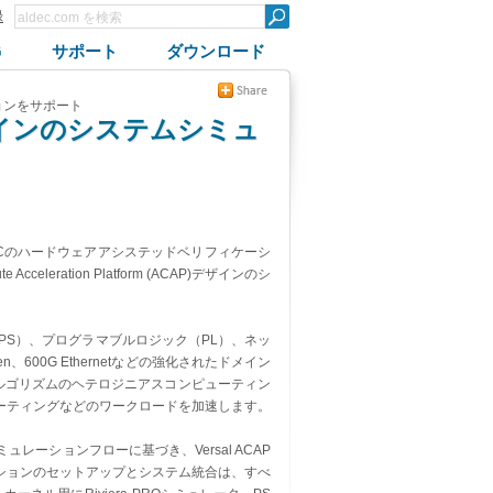
録
G
サポート
ダウンロード
ーションをサポート
APデザインのシステムシミュ
SICのハードウェアアシステッドベリフィケーシ
Acceleration Platform (ACAP)デザインのシ
ステム（PS）、プログラマブルロジック（PL）、ネッ
ken、600G Ethernetなどの強化されたドメイン
なアルゴリズムのヘテロジニアスコンピューティン
ーティングなどのワークロードを加速します。
エミュレーションフローに基づき、Versal ACAP
ションのセットアップとシステム統合は、すべ