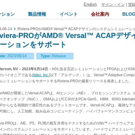
English
サイン・イン
|
登
ーション
製品情報
イベント
会社案内
BLO
3-06-14
Riviera-PROがAMD® Versal™ ACAPデザインのシステムシミュレ
iviera-PROがAMD® Versal™ AC
ーションをサポート
ate:
2023/06/14
Type:
Release
derson, NV – 2023年6月14日
– HDL混在言語シミュレーションとFPGAおよびA
のパイオニアである
Aldec, Inc.
(以下「アルデック」）は、Versal™ Adaptive Compute 
ムシミュレーションをサポートするRiviera-PROの最新リリースを発表しました。.
linx/AMDが開発したVersal ACAPは、AIエンジン（AIE）、プロセッシングシ
ークオンチップ（NoC）、DMAおよびCCIX付きPCIe Gen5、HBM、600G Interla
IPからなる画期的で適応性のあるプラットホームです。Versal ACAPは、複雑
可能にし、人工知能、組み込みコンピューティング、ハイパフォーマンスコンピュ
viera-PROは、AIE、PS、PL間の相互作用をテストするためのVitis™ ハードウェア
インのシステムシミュレーションをサポートしています。ハードウェアエミュレー