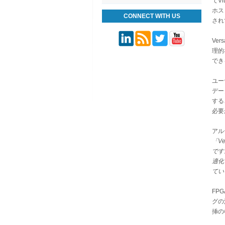
てV
ホス
CONNECT WITH US
され
Ve
理的
でき
ユー
デー
する
必要
アル
「V
です
適化
てい
FP
グの
挿の