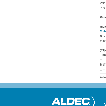
Vi
チュ
Riv
Riv
Riv
象レ
わせ
アル
19
ード
検証
ュー
Alde
S