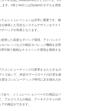
カーネル用にRiviera-PROシミュレータ、PS
。AIEとNoCにはSystemCモデルも用意
、システムシミュレーションは非常に重要です。物
化を確保した完全なシステムデザインをテスト
のデバッグが容易となります。
ーワを使用した高度なデバッグ環境、アドバンスド
ルカバレッジなどの検証カバレッジ機能を活用
トは、再利用可能で複雑なテストベンチ環境を開発する
ジニアスコンピューティングの変革をもたらすもの
タマイズあいて、特定のワークロードの計算を最
を図るコンピューティング時代に足を踏み入れ
名であり、シミュレーションベースの検証はバ
て、アルゴリズムの検証、アーキテクチャの外
ェアの検証ができます。