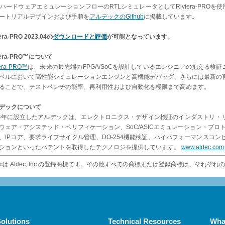
tis ハードウェアエミュレーションフローのRTLシミュレータとしてRiviera-PROを使
ートリアルデザインおよび手順を
アルデックのGithub
に掲載しています。
iera-PRO 2023.04の
ダウンロードと評価
が可能となっています。
iera-PRO™について
iera-PRO™
は、未来の最先端のFPGA/SoCを設計しているエンジニアの抱える検証ニー
ベルにおいて高性能シミュレーションエンジンと高機能デバッグ、さらには最新の
ることで、テストベンチの能率、再利用性および自動化を極限まで高めます。
デックについて
84年に設立したアルデックは、エレクトロニクス・デザイン検証のインダストリ・リ
ウェア・アシステッド・ベリフィケーション、SoC/ASICエミュレーション・プロ
、IPコア、要求ライフサイクル管理、DO-254機能検証、ハイパフォーマンスコ
ションといったパテントを取得したテクノロジを提供しています。
www.aldec.com
c
は Aldec, Inc.の登録商標です。その他すべての商標または登録商標は、それぞ
olutions
Technical Resources
Wha