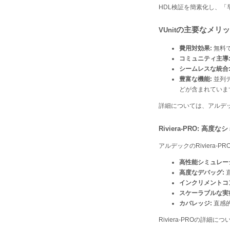
HDL検証を簡素化し、
の主要なメリッ
VUnit
費用対効果:
無料
コミュニティ主導
シームレスな統合
豊富な機能:
並列
どが含まれていま
詳細については、アルデ
Riviera-PRO: 
アルデックのRiviera-
高性能シミュレー
高度なデバッグ:
インクリメントコ
スケーラブルな実
カバレッジ:
直感
Riviera-PROの詳細に