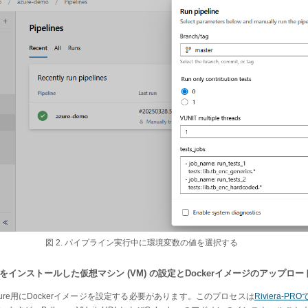
図 2. パイプライン実行中に環境変数の値を選択する
s Agentをインストールした仮想マシン (VM) の設定とDockerイメージのアップロー
ure用にDockerイメージを設定する必要があります。このプロセスは
Riviera-P