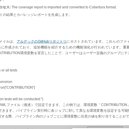
ロセス:
The coverage report is imported and converted to Cobertura format.
テストの結果とカバレッジレポートを生成します。
ァイルは、
アルデックのGitHubリポジトリ
にホストされています。これらのファ
基に作成されており、追加機能を紹介するための機能強化が行われています。重
CONTRIBUTION環境変数を宣言したことで、ユーザーはユーザー定義のグループに
 or all tests
environ:
ron["CONTRIBUTION"]
ion tests will be conducted:")
YAMLファイル（後述）で設定できます。この例では、環境変数「CONTRIBUTIO
できます。パイプライン実行時に各ジョブに対して異なる環境変数を設定する可能性
行する際、パイプライン内のジョブごとに環境変数に任意の値を割り当てることが