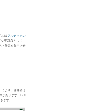
イルは
アルデックの
要な更新点として、
テスト作業を集中させ
N」により、開発者は
があります。GUI
できます。