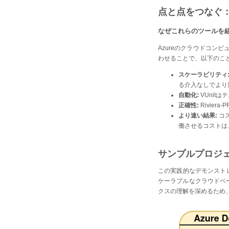
点と点をつなぐ：Az
なぜこれらのツールを
Azureのクラウドコンピ
わせることで、以下のこ
スケーラビリティ
る介入なしでより
自動化:
VUnit
正確性:
Rivie
より速い結果:
コ
働させるコストは
サンプルプロジェクト
この実践的なデモンストレー
ケーラブルなクラウドベ
クスの理解を深めるため