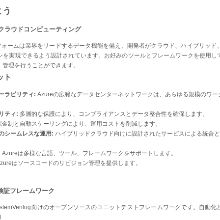
よう
ルなクラウドコンピューティング
ットフォームは業界をリードするデータ機能を備え、開発者がクラウド、ハイブリッド
ンを実現できるよう設計されています。お好みのツールとフレームワークを使用し
、管理を行うことができます。
ット
ーラビリティ:
Azureの広範なデータセンターネットワークは、あらゆる規模のワ
リティ:
多層的な保護により、コンプライアンスとデータ整合性を確保します。
課金制と自動スケーリングにより、運用コストを削減します。
のシームレスな運用:
ハイブリッドクラウド向けに設計されたサービスによる統合と
:
Azureは多様な言語、ツール、フレームワークをサポートします。
Azureはソースコードのリビジョン管理を提供します。
ース検証フレームワーク
びSystemVerilog向けのオープンソースのユニットテストフレームワークです。自
り