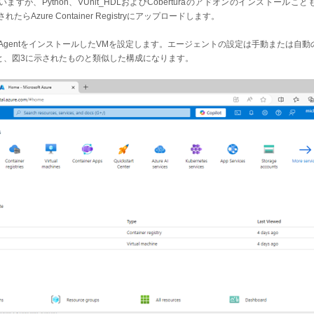
ますが、Python、VUnit_HDLおよびCoberturaのアドオンのインストール
たらAzure Container Registryにアップロードします。
elines AgentをインストールしたVMを設定します。エージェントの設定は手動または
と、図3に示されたものと類似した構成になります。