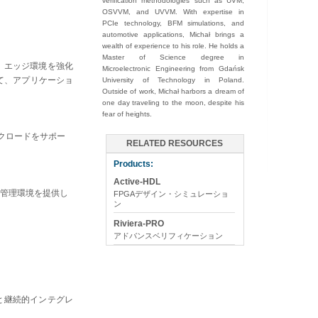
verification methodologies such as UVM,
OSVVM, and UVVM. With expertise in
PCIe technology, BFM simulations, and
automotive applications, Michał brings a
wealth of experience to his role. He holds a
Master of Science degree in
、エッジ環境を強化
Microelectronic Engineering from Gdańsk
て、アプリケーショ
University of Technology in Poland.
Outside of work, Michał harbors a dream of
one day traveling to the moon, despite his
fear of heights.
ークロードをサポー
RELATED RESOURCES
Products:
Active-HDL
管理環境を提供し
FPGAデザイン・シミュレーショ
ン
Riviera-PRO
アドバンスベリフィケーション
動化と継続的インテグレ