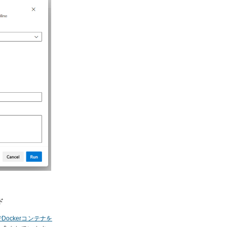
ド
ROでDockerコンテナを