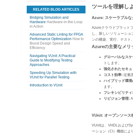
ツールを理解し
RELATED BLOG ARTICLES
Bridging Simulation and
Azure: スケーラブ
Hardware
Hardware-in-the-Loop
in Action
Azureクラウドプラ
し、新しいソリューショ
Advanced Static Linting for FPGA
Performance Optimization
How to
ンの構築、実行、テスト
Boost Design Speed and
Azureの主要なメリ
Efficiency
Navigating VUnit: A Practical
グローバルなスケ
Guide to Modifying Testing
トします。
Approaches
強化されたセキュ
Speeding Up Simulation with
コスト効率:
従量
VUnit for Parallel Testing
ハイブリッド環境
Introduction to VUnit
ます。
フレキシビリティ
リビジョン管理:
VUnit: オープンソ
VUnitは、VHDLおよ
ーション（CI）機能によ