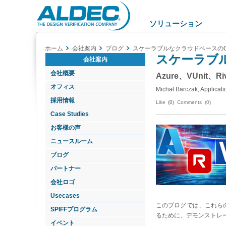
Aldec
Logo
ソリューション
ホーム
会社案内
ブログ
スケーラブルなクラウドベースのCI
スケーラブル
会社案内
会社概要
Azure、VUnit
オフィス
Michał Barczak, Applicati
採用情報
Like
(0)
Comments (0)
Case Studies
お客様の声
ニュースルーム
ブログ
パートナー
会社ロゴ
Usecases
このブログでは、これら
SPIFFプログラム
るために、デモンストレ
イベント