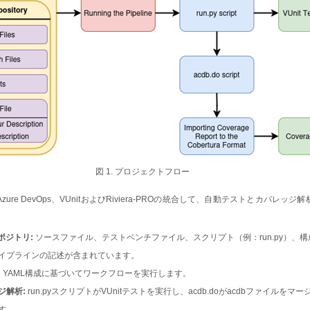
図 1. プロジェクトフロー
re DevOps、VUnitおよびRiviera-PROの統合して、自動テストとカバレッ
リポジトリ:
ソースファイル、テストベンチファイル、スクリプト（例：run.py）、構
イプラインの記述が含まれています。
:
YAML構成に基づいてワークフローを実行します。
ジ解析:
run.pyスクリプトがVUnitテストを実行し、acdb.doがacdbファイルを
す。