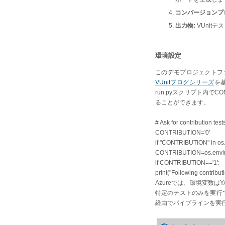
コンバージョンプ
出力物:
VUnit
環境設定
このデモプロジェクトフ
VUnitブログシリーズ
を
run.pyスクリプト内で
ることができます。
# Ask for contribution tests
CONTRIBUTION='0'
if "CONTRIBUTION" in os.
CONTRIBUTION=os.envi
if CONTRIBUTION=='1':
print("Following contribut
Azureでは、環境変数は
特定のテストのみを実行
経由でパイプラインを実