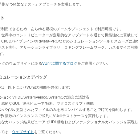
「早期かつ頻繁なテスト」アプローチを実現します。
ト
で利用できるため、あらゆる規模のチームやプロジェクトで利用可能です。
:
世界中のコントリビューターが定期的なアップデートを通じて機能強化に貢献して
:
CI/CDパイプラインやRiviera-PROなどのシミュレーションツールとスムーズに
テスト実行、アサーションライブラリ、ロギングフレームワーク、カスタマイズ可能
す。
ックのウェブサイトにある
VUnitに関するブログ
をご参照ください。
高度なシミュレーションとデバッグ
PROは、以下によりVUnitの機能を強化します:
ション:
VHDL/SystemVerilog/SystemCの混合言語対応
直感的なGUI、波形ビューア/解析、マクロスクリプト機能
ンパイル:
更新されたファイルのみを再コンパイルすることで時間を節約します。
行:
複数のインスタンスで並列にVUnitテストケースを実行します。
的なカバレッジ結果ビューアでHDL構造およびファンクショナルカバレッジを実現
ついては、
ウェブサイト
をご覧ください。