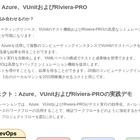
ure、VUnitおよびRiviera-PRO
組み合わせるのか？
ューティングリソース、VUnitのテスト機能およびRiviera-PROの高度なシミュ
とが可能になります：
:
Azureを活用して複数のコンピューティングインスタンスでVUnitのテストベンチ
迅速な結果を得ることができます。
はテスト実行を自動化します。YAMLベースの構成でテストと成果物を管理できます。
ra-PROは高度なデバッグとシミュレーション機能を提供します。
ストを増やすことなく、結果を得ることができます。20個のコンピューティングイン
、1台のローカルマシンを20日間稼働させるコストと同じです。
：Azure、VUnitおよびRiviera-PROの実践デモ
ションでは、Azure、VUnitおよびRiviera-PROがテスト実行の効率化、カ
ースのワークフローの活用することで、検証ワークフローをどのように強化するか
、プロジェクトフローを図1に示します。