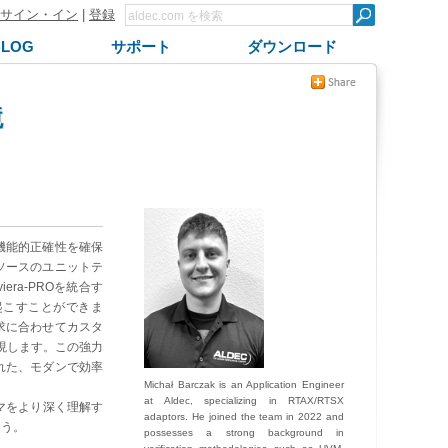
サイン・イン
|
登録
BLOG
サポート
ダウンロード
境
機能的正確性を確保
ソースのユニットテ
ra-PROを統合す
起こすことができま
求に合わせてカスタ
現します。この強力
れた、モダンで効率
Michał Barczak is an Application Engineer
at Aldec, specializing in RTAX/RTSX
マをより深く理解す
adaptors. He joined the team in 2022 and
ょう。
possesses a strong background in