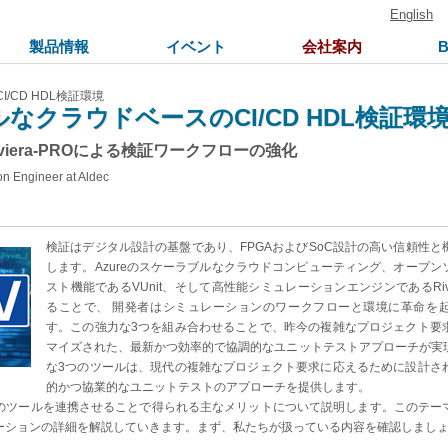
English
製品情報
イベント
会社案内
/CD HDL検証環境
なクラウドベースのCI/CD HDL検証環
、Riviera-PROによる検証ワークフローの強化
on Engineer at Aldec
検証はデジタル設計の基盤であり、FPGAおよびSoC設計の高い信頼性と
します。Azureのスケーラブルなクラウドコンピューティング、オープン
スト機能であるVUnit、そして高性能シミュレーションエンジンであるRivie
ることで、 開発者はシミュレーションのワークフローと環境に革命を
す。この強力な3つを組み合わせることで、昨今の複雑なプロジェクト要
マイズされた、最新かつ効率的で協調的なユニットテストアプローチが実
な3つのツールは、現代の複雑なプロジェクト要求に応えるために設計さ
的かつ協業的なユニットテストのアプローチを提供します。
のツールを連携させることで得られる主なメリットについて説明します。このテー
ーションの詳細を解説していきます。まず、私たちが扱っている内容を確認しまし