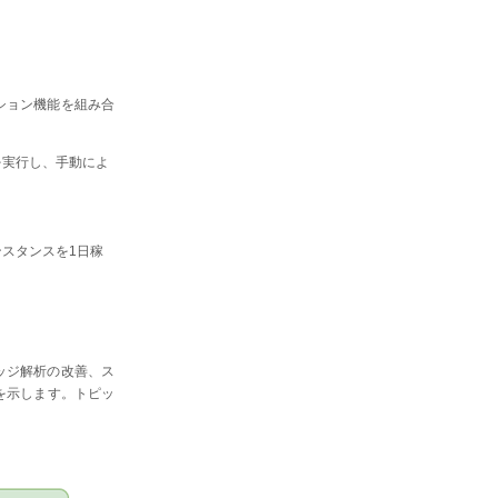
レーション機能を組み合
を実行し、手動によ
スタンスを1日稼
バレッジ解析の改善、ス
を示します。トピッ